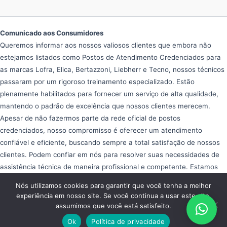
Comunicado aos Consumidores
Queremos informar aos nossos valiosos clientes que embora não
estejamos listados como Postos de Atendimento Credenciados para
as marcas Lofra, Elica, Bertazzoni, Liebherr e Tecno, nossos técnicos
passaram por um rigoroso treinamento especializado. Estão
plenamente habilitados para fornecer um serviço de alta qualidade,
mantendo o padrão de excelência que nossos clientes merecem.
Apesar de não fazermos parte da rede oficial de postos
credenciados, nosso compromisso é oferecer um atendimento
confiável e eficiente, buscando sempre a total satisfação de nossos
clientes. Podem confiar em nós para resolver suas necessidades de
assistência técnica de maneira profissional e competente. Estamos
aqui para ajudar e garantir que seus equipamentos operem da melhor
Nós utilizamos cookies para garantir que você tenha a melhor
forma possível, proporcionando tranquilidade e eficiência em seu dia
experiência em nosso site. Se você continua a usar este site,
a dia.
assumimos que você está satisfeito.
Copyright © 2026 Assistência Fogão Importado
Ok
Política de privacidade