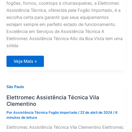
fogões, fornos, cooktops e churrasqueiras, a Elettromec
Assistência Técnica, oferecida pela Fogão Importado, é a
escolha certa para garantir que seus equipamentos
estejam sempre em perfeito estado de funcionamento.
Excelência em Serviços de Assistência Técnica A
Elettromec Assistência Técnica Alto da Boa Vista tem uma
sólida
Elettromec
Veja Mais »
Assistência
Técnica
Alto
da
Boa
Vista
São Paulo
Elettromec Assistência Técnica Vila
Clementino
Por
Assistência Técnica Fogão Importado
/
22 de abril de 2024
/
6
minutos de leitura
Elettromec Assistência Técnica Vila Clementino Elettromec