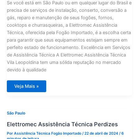
Se você está em São Paulo ou em qualquer lugar do Brasil e
precisa de serviços de instalação, conserto, conversão a
gás, reparo e manutenção de seus fogões, fornos,
cooktops e churrasqueiras, a Elettromec Assistência
Técnica, oferecida pela Fogão Importado, é a escolha certa
para garantir que seus equipamentos estejam sempre em
perfeito estado de funcionamento. Excelência em Serviços
de Assistência Técnica A Elettromec Assistência Técnica
Vila Leopoldina tem uma sólida reputação no mercado
devido à qualidade
Elettromec
Veja Mais »
Assistência
Técnica
Vila
Leopoldina
São Paulo
Elettromec Assistência Técnica Perdizes
Por
Assistência Técnica Fogão Importado
/
22 de abril de 2024
/
6
minutos de leitura