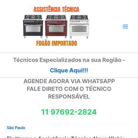
Ir
para
o
conteúdo
Técnicos Especializados na sua Região -
Clique Aqui!!!
AGENDE AGORA VIA WHATSAPP
FALE DIRETO COM O TÉCNICO
RESPONSÁVEL
11 97692-2824
São Paulo