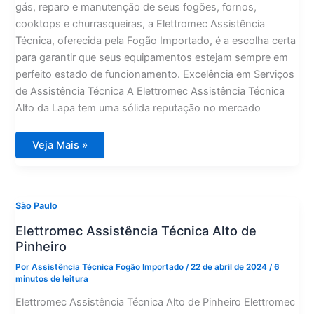
gás, reparo e manutenção de seus fogões, fornos,
cooktops e churrasqueiras, a Elettromec Assistência
Técnica, oferecida pela Fogão Importado, é a escolha certa
para garantir que seus equipamentos estejam sempre em
perfeito estado de funcionamento. Excelência em Serviços
de Assistência Técnica A Elettromec Assistência Técnica
Alto da Lapa tem uma sólida reputação no mercado
Elettromec
Veja Mais »
Assistência
Técnica
Alto
da
Lapa
São Paulo
Elettromec Assistência Técnica Alto de
Pinheiro
Por
Assistência Técnica Fogão Importado
/
22 de abril de 2024
/
6
minutos de leitura
Elettromec Assistência Técnica Alto de Pinheiro Elettromec