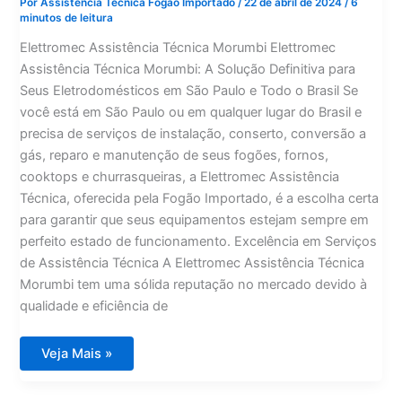
Por
Assistência Técnica Fogão Importado
/
22 de abril de 2024
/
6
minutos de leitura
Elettromec Assistência Técnica Morumbi Elettromec
Assistência Técnica Morumbi: A Solução Definitiva para
Seus Eletrodomésticos em São Paulo e Todo o Brasil Se
você está em São Paulo ou em qualquer lugar do Brasil e
precisa de serviços de instalação, conserto, conversão a
gás, reparo e manutenção de seus fogões, fornos,
cooktops e churrasqueiras, a Elettromec Assistência
Técnica, oferecida pela Fogão Importado, é a escolha certa
para garantir que seus equipamentos estejam sempre em
perfeito estado de funcionamento. Excelência em Serviços
de Assistência Técnica A Elettromec Assistência Técnica
Morumbi tem uma sólida reputação no mercado devido à
qualidade e eficiência de
Elettromec
Veja Mais »
Assistência
Técnica
Morumbi