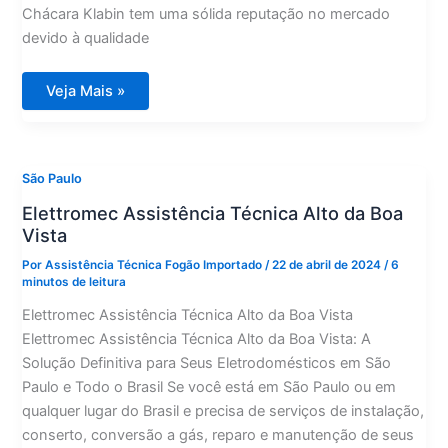
Chácara Klabin tem uma sólida reputação no mercado
devido à qualidade
Elettromec
Veja Mais »
Assistência
Técnica
Chácara
Klabin
São Paulo
Elettromec Assistência Técnica Alto da Boa
Vista
Por
Assistência Técnica Fogão Importado
/
22 de abril de 2024
/
6
minutos de leitura
Elettromec Assistência Técnica Alto da Boa Vista
Elettromec Assistência Técnica Alto da Boa Vista: A
Solução Definitiva para Seus Eletrodomésticos em São
Paulo e Todo o Brasil Se você está em São Paulo ou em
qualquer lugar do Brasil e precisa de serviços de instalação,
conserto, conversão a gás, reparo e manutenção de seus