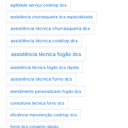
r
agilidade serviço cooktop dcs
i
a
assistência churrasqueira dcs especializada
s
assistência técnica churrasqueira dcs
assistência técnica cooktop dcs
assistência técnica fogão dcs
assistência técnica fogão dcs rápida
assistência técnica forno dcs
atendimento personalizado fogão dcs
consultoria técnica forno dcs
eficiência manutenção cooktop dcs
forno dcs conserto rápido