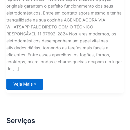
originais garantem o perfeito funcionamento dos seus
eletrodomésticos. Entre em contato agora mesmo e tenha
tranquilidade na sua cozinha AGENDE AGORA VIA
WHATSAPP FALE DIRETO COM O TÉCNICO
RESPONSÁVEL 11 97692-2824 Nos lares modernos, os
eletrodomésticos desempenham um papel vital nas
atividades diárias, tornando as tarefas mais fáceis e
eficientes. Entre esses aparelhos, os fogões, fornos,
cooktops, micro-ondas e churrasqueiras ocupam um lugar
de […]
DCS
Veja Mais »
Assistência
Técnica
Soluções
para
Fogões,
Fornos,
Cooktops,
Micro-
Serviços
ondas
e
Churrasqueiras