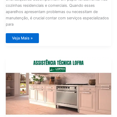
cozinhas residenciais e comerciais. Quando esses
aparelhos apresentam problemas ou necessitam de
manutenção, é crucial contar com serviços especializados
para
Assistência
Veja Mais »
Técnica
Wolf