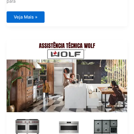
para
Assistência
Veja Mais »
Técnica
Viking