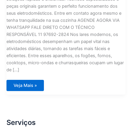
peças originais garantem o perfeito funcionamento dos
seus eletrodomésticos. Entre em contato agora mesmo e
tenha tranquilidade na sua cozinha AGENDE AGORA VIA
WHATSAPP FALE DIRETO COM O TÉCNICO
RESPONSÁVEL 11 97692-2824 Nos lares modernos, os
eletrodomésticos desempenham um papel vital nas
atividades diárias, tornando as tarefas mais fáceis e
eficientes. Entre esses aparelhos, os fogões, fornos,
cooktops, micro-ondas e churrasqueiras ocupam um lugar
de […]
Lofra
Veja Mais »
Assistência
Técnica
Soluções
para
Fogões,
Fornos,
Cooktops,
Micro-
Serviços
ondas
e
Churrasqueiras