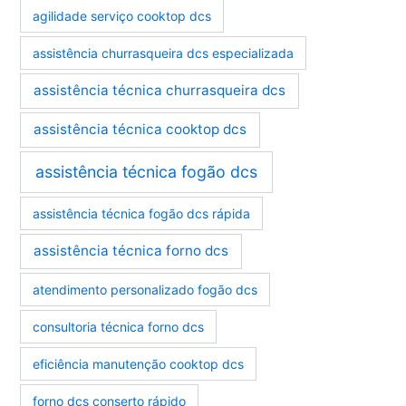
r
agilidade serviço cooktop dcs
i
a
assistência churrasqueira dcs especializada
s
assistência técnica churrasqueira dcs
assistência técnica cooktop dcs
assistência técnica fogão dcs
assistência técnica fogão dcs rápida
assistência técnica forno dcs
atendimento personalizado fogão dcs
consultoria técnica forno dcs
eficiência manutenção cooktop dcs
forno dcs conserto rápido