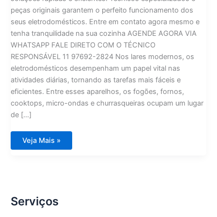
peças originais garantem o perfeito funcionamento dos
seus eletrodomésticos. Entre em contato agora mesmo e
tenha tranquilidade na sua cozinha AGENDE AGORA VIA
WHATSAPP FALE DIRETO COM O TÉCNICO
RESPONSÁVEL 11 97692-2824 Nos lares modernos, os
eletrodomésticos desempenham um papel vital nas
atividades diárias, tornando as tarefas mais fáceis e
eficientes. Entre esses aparelhos, os fogões, fornos,
cooktops, micro-ondas e churrasqueiras ocupam um lugar
de […]
Viking
Veja Mais »
Assistência
Técnica
Soluções
para
Fogões,
Fornos,
Cooktops,
Micro-
Serviços
ondas
e
Churrasqueiras