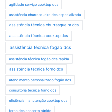
r
agilidade serviço cooktop dcs
i
a
assistência churrasqueira dcs especializada
s
assistência técnica churrasqueira dcs
assistência técnica cooktop dcs
assistência técnica fogão dcs
assistência técnica fogão dcs rápida
assistência técnica forno dcs
atendimento personalizado fogão dcs
consultoria técnica forno dcs
eficiência manutenção cooktop dcs
forno dcs conserto rápido