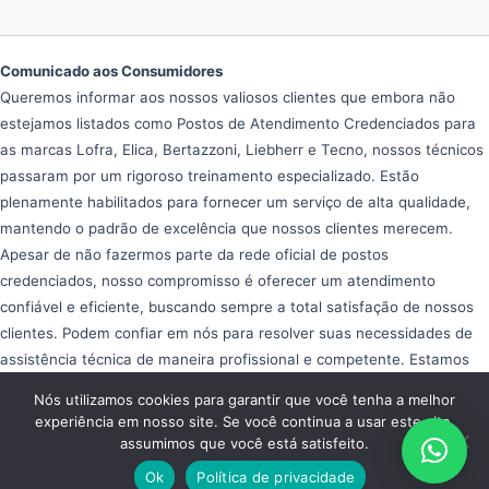
Comunicado aos Consumidores
Queremos informar aos nossos valiosos clientes que embora não
estejamos listados como Postos de Atendimento Credenciados para
as marcas Lofra, Elica, Bertazzoni, Liebherr e Tecno, nossos técnicos
passaram por um rigoroso treinamento especializado. Estão
plenamente habilitados para fornecer um serviço de alta qualidade,
mantendo o padrão de excelência que nossos clientes merecem.
Apesar de não fazermos parte da rede oficial de postos
credenciados, nosso compromisso é oferecer um atendimento
confiável e eficiente, buscando sempre a total satisfação de nossos
clientes. Podem confiar em nós para resolver suas necessidades de
assistência técnica de maneira profissional e competente. Estamos
aqui para ajudar e garantir que seus equipamentos operem da melhor
Nós utilizamos cookies para garantir que você tenha a melhor
forma possível, proporcionando tranquilidade e eficiência em seu dia
experiência em nosso site. Se você continua a usar este site,
a dia.
assumimos que você está satisfeito.
Copyright © 2026 Assistência Fogão Importado
Ok
Política de privacidade