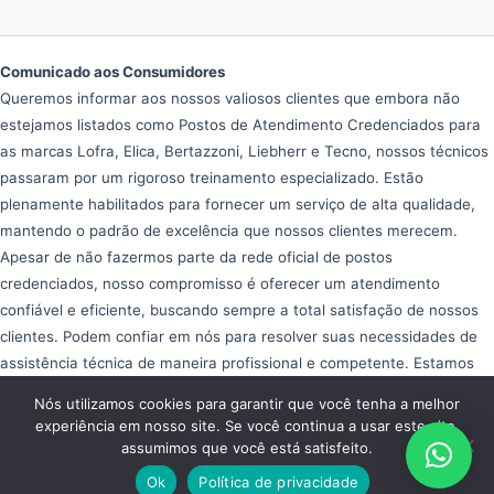
Comunicado aos Consumidores
Queremos informar aos nossos valiosos clientes que embora não
estejamos listados como Postos de Atendimento Credenciados para
as marcas Lofra, Elica, Bertazzoni, Liebherr e Tecno, nossos técnicos
passaram por um rigoroso treinamento especializado. Estão
plenamente habilitados para fornecer um serviço de alta qualidade,
mantendo o padrão de excelência que nossos clientes merecem.
Apesar de não fazermos parte da rede oficial de postos
credenciados, nosso compromisso é oferecer um atendimento
confiável e eficiente, buscando sempre a total satisfação de nossos
clientes. Podem confiar em nós para resolver suas necessidades de
assistência técnica de maneira profissional e competente. Estamos
aqui para ajudar e garantir que seus equipamentos operem da melhor
Nós utilizamos cookies para garantir que você tenha a melhor
forma possível, proporcionando tranquilidade e eficiência em seu dia
experiência em nosso site. Se você continua a usar este site,
a dia.
assumimos que você está satisfeito.
Copyright © 2026 Assistência Fogão Importado
Ok
Política de privacidade