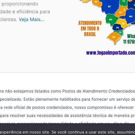
, proporcionando
idade e eficiência para
lientes.
Veja Mais…
a não estejamos listados como Postos de Atendimento Credenciados pa
ecializado. Estão plenamente habilitados para fornecer um serviço d
 rede oficial de postos credenciados, nosso compromisso é oferecer
 para resolver suas necessidades de assistência técnica de maneira p
sível, proporcionando tranquilidade e eficiência em seu dia a dia.
Copyright © 2026 Assistência Fogão Importado
experiência em nosso site. Se você continua a usar este site, assumimo