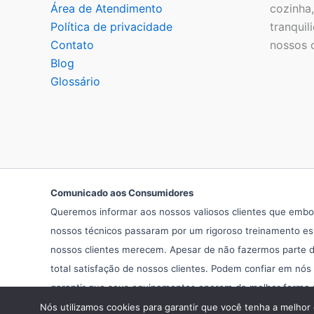
Área de Atendimento
cozinha
Política de privacidade
tranquil
Contato
nossos c
Blog
Glossário
Comunicado aos Consumidores
Queremos informar aos nossos valiosos clientes que embor
nossos técnicos passaram por um rigoroso treinamento esp
nossos clientes merecem. Apesar de não fazermos parte da
total satisfação de nossos clientes. Podem confiar em nós
garantir que seus equipamentos operem da melhor forma pos
Nós utilizamos cookies para garantir que você tenha a melhor 