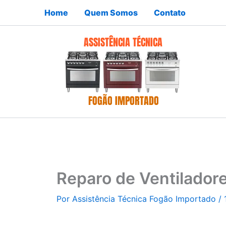
Ir
Home
Quem Somos
Contato
para
o
conteúdo
Reparo de Ventilado
Por
Assistência Técnica Fogão Importado
/