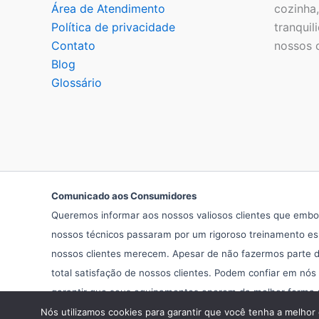
Área de Atendimento
cozinha
Política de privacidade
tranquil
Contato
nossos c
Blog
Glossário
Comunicado aos Consumidores
Queremos informar aos nossos valiosos clientes que embor
nossos técnicos passaram por um rigoroso treinamento esp
nossos clientes merecem. Apesar de não fazermos parte da
total satisfação de nossos clientes. Podem confiar em nós
garantir que seus equipamentos operem da melhor forma pos
Nós utilizamos cookies para garantir que você tenha a melhor 