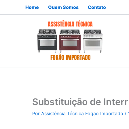
Ir
Home
Quem Somos
Contato
para
o
conteúdo
Substituição de Inter
Por
Assistência Técnica Fogão Importado
/