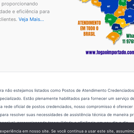
, proporcionando
idade e eficiência para
lientes.
Veja Mais…
a não estejamos listados como Postos de Atendimento Credenciados pa
ecializado. Estão plenamente habilitados para fornecer um serviço d
 rede oficial de postos credenciados, nosso compromisso é oferecer
 para resolver suas necessidades de assistência técnica de maneira p
sível, proporcionando tranquilidade e eficiência em seu dia a dia.
Copyright © 2026 Assistência Fogão Importado
experiência em nosso site. Se você continua a usar este site, assumimo