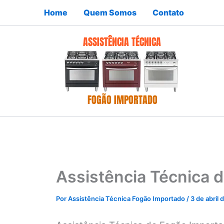
Ir
Home
Quem Somos
Contato
para
o
conteúdo
Assistência Técnica 
Por
Assistência Técnica Fogão Importado
/
3 de abril