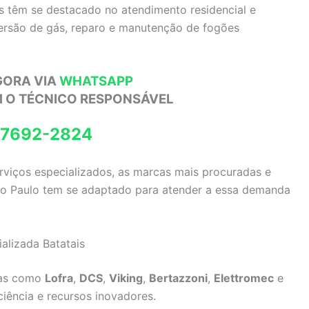
as têm se destacado no atendimento residencial e
versão de gás, reparo e manutenção de fogões
GORA VIA
WHATSAPP
M O TÉCNICO RESPONSÁVEL
97692-2824
erviços especializados, as marcas mais procuradas e
São Paulo tem se adaptado para atender a essa demanda
alizada Batatais
das como
Lofra
,
DCS
,
Viking
,
Bertazzoni
,
Elettromec
e
ciência e recursos inovadores.