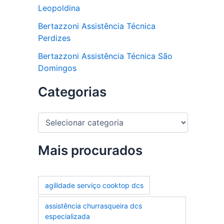
Leopoldina
Bertazzoni Assistência Técnica
Perdizes
Bertazzoni Assistência Técnica São
Domingos
Categorias
C
a
t
e
Mais procurados
g
o
r
agilidade serviço cooktop dcs
i
a
assistência churrasqueira dcs
s
especializada