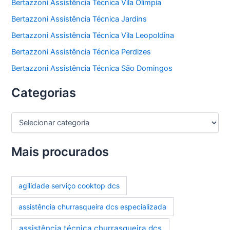
Bertazzoni Assistência Técnica Vila Olímpia
Bertazzoni Assistência Técnica Jardins
Bertazzoni Assistência Técnica Vila Leopoldina
Bertazzoni Assistência Técnica Perdizes
Bertazzoni Assistência Técnica São Domingos
Categorias
C
a
t
e
Mais procurados
g
o
r
agilidade serviço cooktop dcs
i
a
assistência churrasqueira dcs especializada
s
assistência técnica churrasqueira dcs