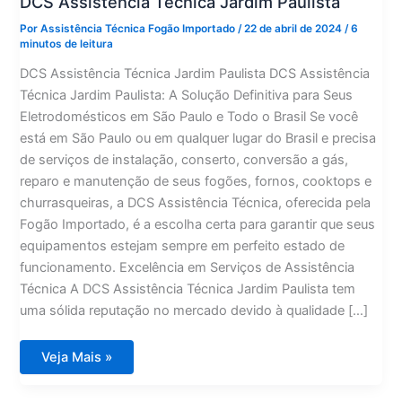
DCS Assistência Técnica Jardim Paulista
Por
Assistência Técnica Fogão Importado
/
22 de abril de 2024
/
6
minutos de leitura
DCS Assistência Técnica Jardim Paulista DCS Assistência
Técnica Jardim Paulista: A Solução Definitiva para Seus
Eletrodomésticos em São Paulo e Todo o Brasil Se você
está em São Paulo ou em qualquer lugar do Brasil e precisa
de serviços de instalação, conserto, conversão a gás,
reparo e manutenção de seus fogões, fornos, cooktops e
churrasqueiras, a DCS Assistência Técnica, oferecida pela
Fogão Importado, é a escolha certa para garantir que seus
equipamentos estejam sempre em perfeito estado de
funcionamento. Excelência em Serviços de Assistência
Técnica A DCS Assistência Técnica Jardim Paulista tem
uma sólida reputação no mercado devido à qualidade […]
DCS
Veja Mais »
Assistência
Técnica
Jardim