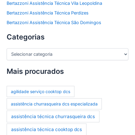
Bertazzoni Assistência Técnica Vila Leopoldina
Bertazzoni Assistência Técnica Perdizes
Bertazzoni Assistência Técnica São Domingos
Categorias
C
a
t
e
Mais procurados
g
o
r
agilidade serviço cooktop dcs
i
a
assistência churrasqueira dcs especializada
s
assistência técnica churrasqueira dcs
assistência técnica cooktop dcs