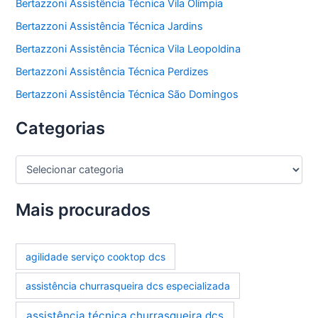
Bertazzoni Assistência Técnica Vila Olímpia
Bertazzoni Assistência Técnica Jardins
Bertazzoni Assistência Técnica Vila Leopoldina
Bertazzoni Assistência Técnica Perdizes
Bertazzoni Assistência Técnica São Domingos
Categorias
C
a
t
e
Mais procurados
g
o
r
agilidade serviço cooktop dcs
i
a
assistência churrasqueira dcs especializada
s
assistência técnica churrasqueira dcs