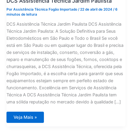
DCS Assistência Técnica Jardim Paulista
Por
Assistência Técnica Fogão Importado
/
22 de abril de 2024
/
6
minutos de leitura
DCS Assistência Técnica Jardim Paulista DCS Assistência
Técnica Jardim Paulista: A Solução Definitiva para Seus
Eletrodomésticos em São Paulo e Todo o Brasil Se você
está em São Paulo ou em qualquer lugar do Brasil e precisa
de serviços de instalação, conserto, conversão a gás,
reparo e manutenção de seus fogões, fornos, cooktops e
churrasqueiras, a DCS Assistência Técnica, oferecida pela
Fogão Importado, é a escolha certa para garantir que seus
equipamentos estejam sempre em perfeito estado de
funcionamento. Excelência em Serviços de Assistência
Técnica A DCS Assistência Técnica Jardim Paulista tem
uma sólida reputação no mercado devido à qualidade […]
DCS
Veja Mais »
Assistência
Técnica
Jardim