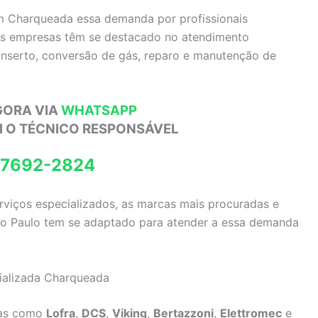
em Charqueada essa demanda por profissionais
ias empresas têm se destacado no atendimento
conserto, conversão de gás, reparo e manutenção de
GORA VIA
WHATSAPP
M O TÉCNICO RESPONSÁVEL
97692-2824
erviços especializados, as marcas mais procuradas e
São Paulo tem se adaptado para atender a essa demanda
cializada Charqueada
das como
Lofra
,
DCS
,
Viking
,
Bertazzoni
,
Elettromec
e