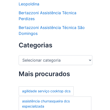
Leopoldina
Bertazzoni Assistência Técnica
Perdizes
Bertazzoni Assistência Técnica São
Domingos
Categorias
C
a
t
e
Mais procurados
g
o
r
agilidade serviço cooktop dcs
i
a
assistência churrasqueira dcs
s
especializada