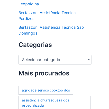
Leopoldina
Bertazzoni Assistência Técnica
Perdizes
Bertazzoni Assistência Técnica São
Domingos
Categorias
C
a
t
e
Mais procurados
g
o
r
agilidade serviço cooktop dcs
i
a
assistência churrasqueira dcs
s
especializada