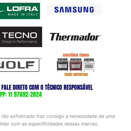
 tão sofisticado traz consigo a necessidade de uma
 lidar com as especificidades dessas marcas.