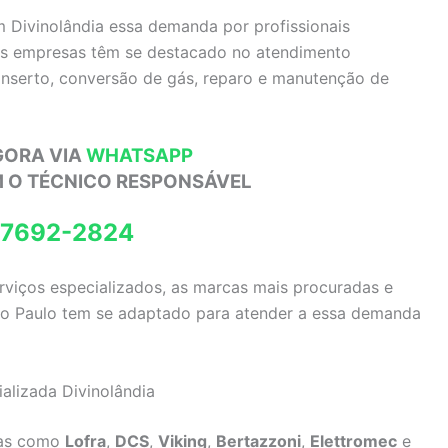
m Divinolândia essa demanda por profissionais
ias empresas têm se destacado no atendimento
conserto, conversão de gás, reparo e manutenção de
GORA VIA
WHATSAPP
M O TÉCNICO RESPONSÁVEL
97692-2824
erviços especializados, as marcas mais procuradas e
São Paulo tem se adaptado para atender a essa demanda
alizada Divinolândia
das como
Lofra
,
DCS
,
Viking
,
Bertazzoni
,
Elettromec
e