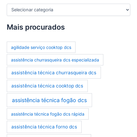
C
a
t
e
Mais procurados
g
o
r
agilidade serviço cooktop dcs
i
a
assistência churrasqueira dcs especializada
s
assistência técnica churrasqueira dcs
assistência técnica cooktop dcs
assistência técnica fogão dcs
assistência técnica fogão dcs rápida
assistência técnica forno dcs