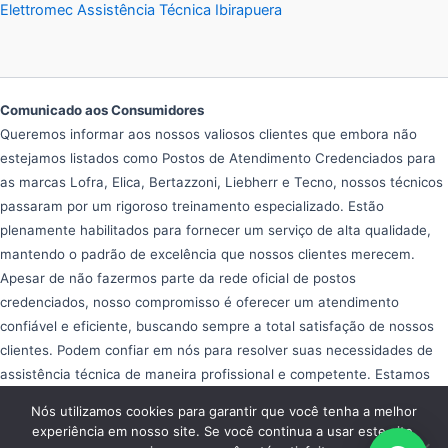
Elettromec Assistência Técnica Ibirapuera
Comunicado aos Consumidores
Queremos informar aos nossos valiosos clientes que embora não
estejamos listados como Postos de Atendimento Credenciados para
as marcas Lofra, Elica, Bertazzoni, Liebherr e Tecno, nossos técnicos
passaram por um rigoroso treinamento especializado. Estão
plenamente habilitados para fornecer um serviço de alta qualidade,
mantendo o padrão de excelência que nossos clientes merecem.
Apesar de não fazermos parte da rede oficial de postos
credenciados, nosso compromisso é oferecer um atendimento
confiável e eficiente, buscando sempre a total satisfação de nossos
clientes. Podem confiar em nós para resolver suas necessidades de
assistência técnica de maneira profissional e competente. Estamos
aqui para ajudar e garantir que seus equipamentos operem da melhor
Nós utilizamos cookies para garantir que você tenha a melhor
forma possível, proporcionando tranquilidade e eficiência em seu dia
experiência em nosso site. Se você continua a usar este site,
a dia.