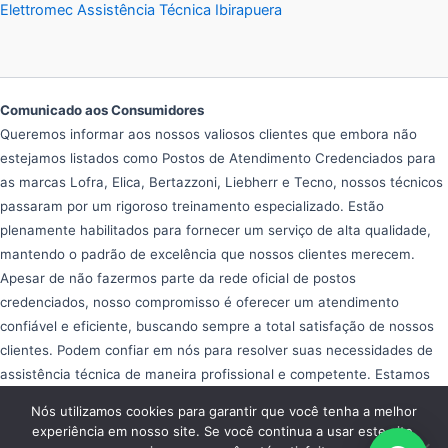
Elettromec Assistência Técnica Ibirapuera
Comunicado aos Consumidores
Queremos informar aos nossos valiosos clientes que embora não
estejamos listados como Postos de Atendimento Credenciados para
as marcas Lofra, Elica, Bertazzoni, Liebherr e Tecno, nossos técnicos
passaram por um rigoroso treinamento especializado. Estão
plenamente habilitados para fornecer um serviço de alta qualidade,
mantendo o padrão de excelência que nossos clientes merecem.
Apesar de não fazermos parte da rede oficial de postos
credenciados, nosso compromisso é oferecer um atendimento
confiável e eficiente, buscando sempre a total satisfação de nossos
clientes. Podem confiar em nós para resolver suas necessidades de
assistência técnica de maneira profissional e competente. Estamos
aqui para ajudar e garantir que seus equipamentos operem da melhor
Nós utilizamos cookies para garantir que você tenha a melhor
forma possível, proporcionando tranquilidade e eficiência em seu dia
experiência em nosso site. Se você continua a usar este site,
a dia.