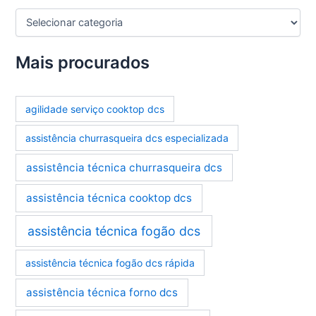
C
a
t
e
Mais procurados
g
o
r
agilidade serviço cooktop dcs
i
a
assistência churrasqueira dcs especializada
s
assistência técnica churrasqueira dcs
assistência técnica cooktop dcs
assistência técnica fogão dcs
assistência técnica fogão dcs rápida
assistência técnica forno dcs