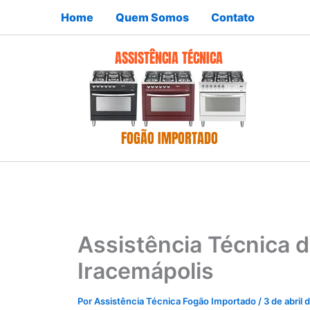
Ir
Home
Quem Somos
Contato
para
o
conteúdo
Assistência Técnica 
Iracemápolis
Por
Assistência Técnica Fogão Importado
/
3 de abril