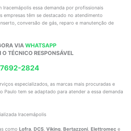
m Iracemápolis essa demanda por profissionais
ias empresas têm se destacado no atendimento
conserto, conversão de gás, reparo e manutenção de
GORA VIA
WHATSAPP
M O TÉCNICO RESPONSÁVEL
97692-2824
erviços especializados, as marcas mais procuradas e
São Paulo tem se adaptado para atender a essa demanda
ializada Iracemápolis
das como
Lofra
,
DCS
,
Viking
,
Bertazzoni
,
Elettromec
e