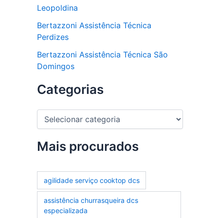
Leopoldina
Bertazzoni Assistência Técnica
Perdizes
Bertazzoni Assistência Técnica São
Domingos
Categorias
C
a
t
e
Mais procurados
g
o
r
agilidade serviço cooktop dcs
i
a
assistência churrasqueira dcs
s
especializada