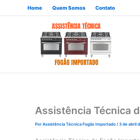
Ir
Home
Quem Somos
Contato
para
o
conteúdo
Assistência Técnica 
Por
Assistência Técnica Fogão Importado
/
3 de abril