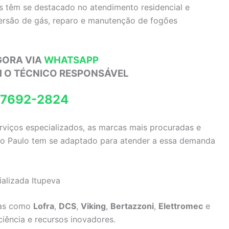
as têm se destacado no atendimento residencial e
versão de gás, reparo e manutenção de fogões
GORA VIA
WHATSAPP
M O TÉCNICO RESPONSÁVEL
97692-2824
erviços especializados, as marcas mais procuradas e
São Paulo tem se adaptado para atender a essa demanda
ializada Itupeva
das como
Lofra
,
DCS
,
Viking
,
Bertazzoni
,
Elettromec
e
ciência e recursos inovadores.