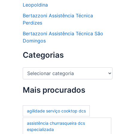
Leopoldina
Bertazzoni Assistência Técnica
Perdizes
Bertazzoni Assistência Técnica São
Domingos
Categorias
C
a
t
e
Mais procurados
g
o
r
agilidade serviço cooktop dcs
i
a
assistência churrasqueira dcs
s
especializada