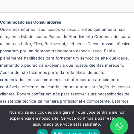
Comunicado aos Consumidores
Queremos informar aos nossos valiosos clientes que embora não
estejamos listados como Postos de Atendimento Credenciados para
as marcas Lofra, Elica, Bertazzoni, Liebherr e Tecno, nossos técnicos
passaram por um rigoroso treinamento especializado. Estão
plenamente habilitados para fornecer um serviço de alta qualidade,
mantendo o padrão de excelência que nossos clientes merecem.
Apesar de não fazermos parte da rede oficial de postos
credenciados, nosso compromisso é oferecer um atendimento
confiável e eficiente, buscando sempre a total satisfação de nossos
clientes. Podem confiar em nós para resolver suas necessidades de
assistência técnica de maneira profissional e competente. Estamos
aqui para ajudar e garantir que seus equipamentos operem da melhor
Nós utilizamos cookies para garantir que você tenha a melhor
forma possível, proporcionando tranquilidade e eficiência em seu dia
experiência em nosso site. Se você continua a usar este site,
a dia.
assumimos que você está satisfeito.
Copyright © 2026 Assistência Fogão Importado
Ok
Política de privacidade