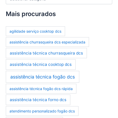
a
t
e
Mais procurados
g
o
r
agilidade serviço cooktop dcs
i
a
assistência churrasqueira dcs especializada
s
assistência técnica churrasqueira dcs
assistência técnica cooktop dcs
assistência técnica fogão dcs
assistência técnica fogão dcs rápida
assistência técnica forno dcs
atendimento personalizado fogão dcs