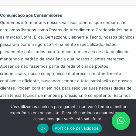
Comunicado aos Consumidores
Queremos informar aos nossos valiosos clientes que embora não
estejamos listados como Postos de Atendimento Credenciados para
as marcas Lofra, Elica, Bertazzoni, Liebherr e Tecno, nossos técnicos
passaram por um rigoroso treinamento especializado. Estão
plenamente habilitados para fornecer um serviço de alta qualidade,
mantendo o padrão de excelência que nossos clientes merecem.
Apesar de não fazermos parte da rede oficial de postos
credenciados, nosso compromisso é oferecer um atendimento
confiável e eficiente, buscando sempre a total satisfação de nossos
clientes. Podem confiar em nós para resolver suas necessidades de
assistência técnica de maneira profissional e competente. Estamos
aqui para ajudar e garantir que seus equipamentos operem da melhor
Nós utilizamos cookies para garantir que você tenha a melhor
forma possível, proporcionando tranquilidade e eficiência em seu dia
experiência em nosso site. Se você continua a usar este site,
a dia.
assumimos que você está satisfeito.
Copyright © 2026 Assistência Fogão Importado
Ok
Política de privacidade