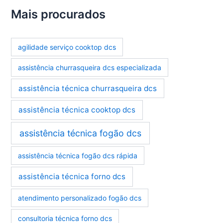
t
e
Mais procurados
g
o
r
agilidade serviço cooktop dcs
i
a
assistência churrasqueira dcs especializada
s
assistência técnica churrasqueira dcs
assistência técnica cooktop dcs
assistência técnica fogão dcs
assistência técnica fogão dcs rápida
assistência técnica forno dcs
atendimento personalizado fogão dcs
consultoria técnica forno dcs