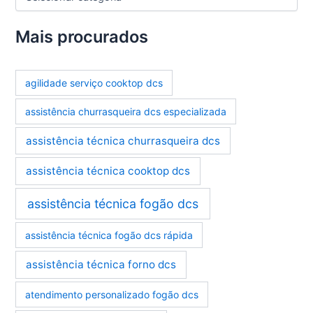
a
t
e
Mais procurados
g
o
r
agilidade serviço cooktop dcs
i
a
assistência churrasqueira dcs especializada
s
assistência técnica churrasqueira dcs
assistência técnica cooktop dcs
assistência técnica fogão dcs
assistência técnica fogão dcs rápida
assistência técnica forno dcs
atendimento personalizado fogão dcs