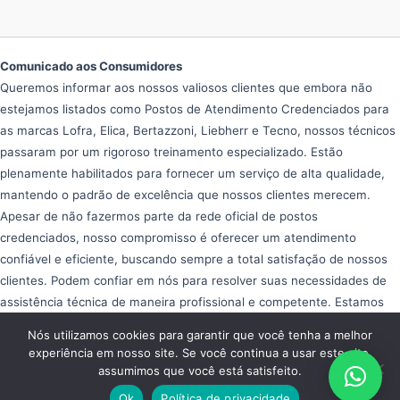
Comunicado aos Consumidores
Queremos informar aos nossos valiosos clientes que embora não
estejamos listados como Postos de Atendimento Credenciados para
as marcas Lofra, Elica, Bertazzoni, Liebherr e Tecno, nossos técnicos
passaram por um rigoroso treinamento especializado. Estão
plenamente habilitados para fornecer um serviço de alta qualidade,
mantendo o padrão de excelência que nossos clientes merecem.
Apesar de não fazermos parte da rede oficial de postos
credenciados, nosso compromisso é oferecer um atendimento
confiável e eficiente, buscando sempre a total satisfação de nossos
clientes. Podem confiar em nós para resolver suas necessidades de
assistência técnica de maneira profissional e competente. Estamos
aqui para ajudar e garantir que seus equipamentos operem da melhor
Nós utilizamos cookies para garantir que você tenha a melhor
forma possível, proporcionando tranquilidade e eficiência em seu dia
experiência em nosso site. Se você continua a usar este site,
a dia.
assumimos que você está satisfeito.
Copyright © 2026 Assistência Fogão Importado
Ok
Política de privacidade