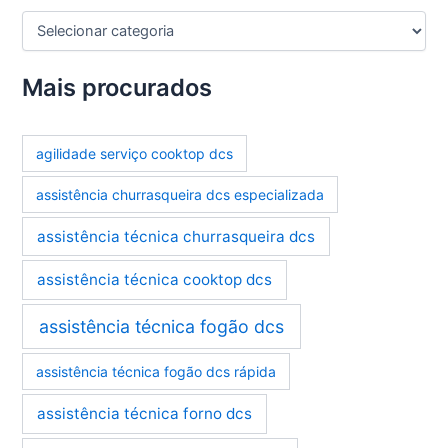
C
a
t
e
Mais procurados
g
o
r
agilidade serviço cooktop dcs
i
a
assistência churrasqueira dcs especializada
s
assistência técnica churrasqueira dcs
assistência técnica cooktop dcs
assistência técnica fogão dcs
assistência técnica fogão dcs rápida
assistência técnica forno dcs