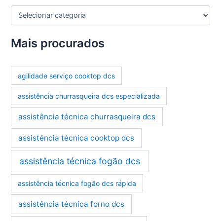
C
a
t
e
Mais procurados
g
o
r
agilidade serviço cooktop dcs
i
a
assistência churrasqueira dcs especializada
s
assistência técnica churrasqueira dcs
assistência técnica cooktop dcs
assistência técnica fogão dcs
assistência técnica fogão dcs rápida
assistência técnica forno dcs