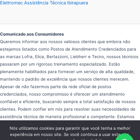
Elettromec Assistência Técnica Ibirapuera
Comunicado aos Consumidores
Queremos informar aos nossos valiosos clientes que embora não
estejamos listados como Postos de Atendimento Credenciados para
as marcas Lofra, Elica, Bertazzoni, Liebherr e Tecno, nossos técnicos
passaram por um rigoroso treinamento especializado. Estão
plenamente habilitados para fornecer um serviço de alta qualidade,
mantendo o padrão de excelência que nossos clientes merecem.
Apesar de não fazermos parte da rede oficial de postos
credenciados, nosso compromisso é oferecer um atendimento
confiável e eficiente, buscando sempre a total satisfação de nossos
clientes. Podem confiar em nós para resolver suas necessidades de
assistência técnica de maneira profissional e competente. Estamos
aqui para ajudar e garantir que seus equipamentos operem da melhor
Nós utilizamos cookies para garantir que você tenha a melhor
forma possível, proporcionando tranquilidade e eficiência em seu dia
experiência em nosso site. Se você continua a usar este site,
a dia.