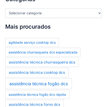
C
a
t
e
Mais procurados
g
o
r
agilidade serviço cooktop dcs
i
a
assistência churrasqueira dcs especializada
s
assistência técnica churrasqueira dcs
assistência técnica cooktop dcs
assistência técnica fogão dcs
assistência técnica fogão dcs rápida
assistência técnica forno dcs