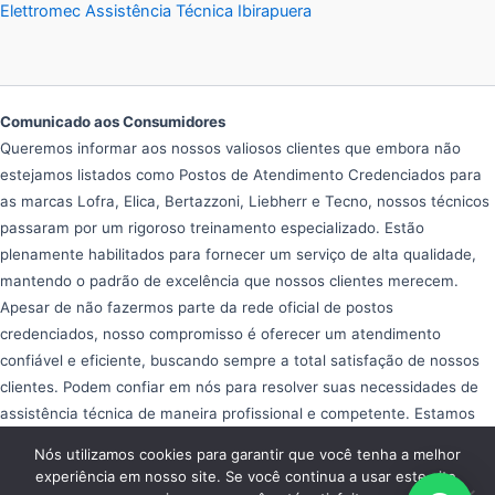
Elettromec Assistência Técnica Ibirapuera
Comunicado aos Consumidores
Queremos informar aos nossos valiosos clientes que embora não
estejamos listados como Postos de Atendimento Credenciados para
as marcas Lofra, Elica, Bertazzoni, Liebherr e Tecno, nossos técnicos
passaram por um rigoroso treinamento especializado. Estão
plenamente habilitados para fornecer um serviço de alta qualidade,
mantendo o padrão de excelência que nossos clientes merecem.
Apesar de não fazermos parte da rede oficial de postos
credenciados, nosso compromisso é oferecer um atendimento
confiável e eficiente, buscando sempre a total satisfação de nossos
clientes. Podem confiar em nós para resolver suas necessidades de
assistência técnica de maneira profissional e competente. Estamos
aqui para ajudar e garantir que seus equipamentos operem da melhor
Nós utilizamos cookies para garantir que você tenha a melhor
forma possível, proporcionando tranquilidade e eficiência em seu dia
experiência em nosso site. Se você continua a usar este site,
a dia.