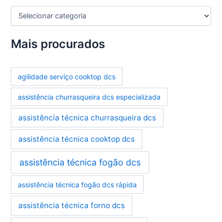
C
a
t
e
Mais procurados
g
o
r
agilidade serviço cooktop dcs
i
a
assistência churrasqueira dcs especializada
s
assistência técnica churrasqueira dcs
assistência técnica cooktop dcs
assistência técnica fogão dcs
assistência técnica fogão dcs rápida
assistência técnica forno dcs