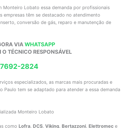
m Monteiro Lobato essa demanda por profissionais
ias empresas têm se destacado no atendimento
conserto, conversão de gás, reparo e manutenção de
GORA VIA
WHATSAPP
M O TÉCNICO RESPONSÁVEL
97692-2824
erviços especializados, as marcas mais procuradas e
São Paulo tem se adaptado para atender a essa demanda
ializada Monteiro Lobato
das como
Lofra
,
DCS
,
Viking
,
Bertazzoni
,
Elettromec
e