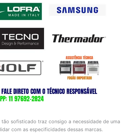
 tão sofisticado traz consigo a necessidade de uma
 lidar com as especificidades dessas marcas.