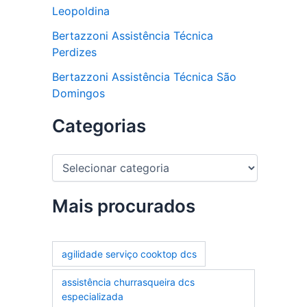
Leopoldina
Bertazzoni Assistência Técnica
Perdizes
Bertazzoni Assistência Técnica São
Domingos
Categorias
C
a
t
e
Mais procurados
g
o
r
agilidade serviço cooktop dcs
i
a
assistência churrasqueira dcs
s
especializada