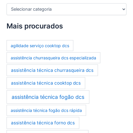
C
a
t
e
Mais procurados
g
o
r
agilidade serviço cooktop dcs
i
a
assistência churrasqueira dcs especializada
s
assistência técnica churrasqueira dcs
assistência técnica cooktop dcs
assistência técnica fogão dcs
assistência técnica fogão dcs rápida
assistência técnica forno dcs