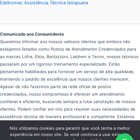
Elettromec Assistência Técnica Ibirapuera
Comunicado aos Consumidores
Queremos informar aos nossos valiosos clientes que embora não
estejamos listados como Postos de Atendimento Credenciados para
as marcas Lofra, Elica, Bertazzoni, Liebherr e Tecno, nossos técnicos
passaram por um rigoroso treinamento especializado. Estão
plenamente habilitados para fornecer um serviço de alta qualidade,
mantendo o padrão de excelência que nossos clientes merecem.
Apesar de não fazermos parte da rede oficial de postos
credenciados, nosso compromisso é oferecer um atendimento
confiável e eficiente, buscando sempre a total satisfação de nossos
clientes. Podem confiar em nós para resolver suas necessidades de
assistência técnica de maneira profissional e competente. Estamos
aqui para ajudar e garantir que seus equipamentos operem da melhor
Nós utilizamos cookies para garantir que você tenha a melhor
forma possível, proporcionando tranquilidade e eficiência em seu dia
experiência em nosso site. Se você continua a usar este site,
a dia.