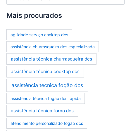
a
t
e
Mais procurados
g
o
r
agilidade serviço cooktop dcs
i
a
assistência churrasqueira dcs especializada
s
assistência técnica churrasqueira dcs
assistência técnica cooktop dcs
assistência técnica fogão dcs
assistência técnica fogão dcs rápida
assistência técnica forno dcs
atendimento personalizado fogão dcs