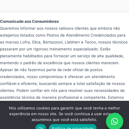
Comunicado aos Consumidores
Queremos informar aos nossos valiosos clientes que embora não
estejamos listados como Postos de Atendimento Credenciados para
as marcas Lofra, Elica, Bertazzoni, Liebherr e Tecno, nossos técnicos
passaram por um rigoroso treinamento especializado. Estão
plenamente habilitados para fornecer um serviço de alta qualidade,
mantendo o padrão de excelência que nossos clientes merecem.
Apesar de não fazermos parte da rede oficial de postos
credenciados, nosso compromisso é oferecer um atendimento
confiável e eficiente, buscando sempre a total satisfação de nossos
clientes. Podem confiar em nós para resolver suas necessidades de
assistência técnica de maneira profissional e competente. Estamos
aqui para ajudar e garantir que seus equipamentos operem da melhor
Nós utilizamos cookies para garantir que você tenha a melhor
forma possível, proporcionando tranquilidade e eficiência em seu dia
experiência em nosso site. Se você continua a usar este site,
a dia.
assumimos que você está satisfeito.
Copyright © 2026 Assistência Fogão Importado
Ok
Política de privacidade