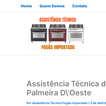
Ir
Home
Quem Somos
Contato
para
o
conteúdo
Assistência Técnica 
Palmeira D\’Oeste
Por
Assistência Técnica Fogão Importado
/
3 de abril