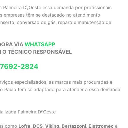
m Palmeira D\’Oeste essa demanda por profissionais
ias empresas têm se destacado no atendimento
conserto, conversão de gás, reparo e manutenção de
GORA VIA
WHATSAPP
M O TÉCNICO RESPONSÁVEL
97692-2824
erviços especializados, as marcas mais procuradas e
São Paulo tem se adaptado para atender a essa demanda
alizada Palmeira D\’Oeste
das como
Lofra
,
DCS
,
Viking
,
Bertazzoni
,
Elettromec
e