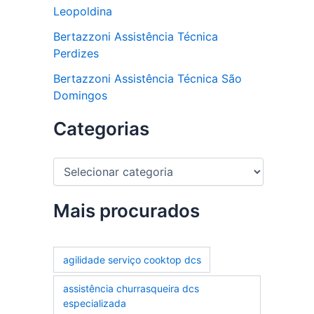
Leopoldina
Bertazzoni Assistência Técnica
Perdizes
Bertazzoni Assistência Técnica São
Domingos
Categorias
C
a
t
e
Mais procurados
g
o
r
agilidade serviço cooktop dcs
i
a
assistência churrasqueira dcs
s
especializada