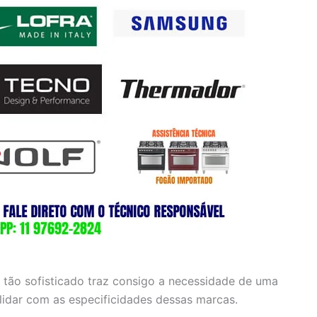
 tão sofisticado traz consigo a necessidade de uma
 lidar com as especificidades dessas marcas.