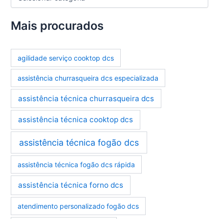
a
t
e
Mais procurados
g
o
r
agilidade serviço cooktop dcs
i
a
assistência churrasqueira dcs especializada
s
assistência técnica churrasqueira dcs
assistência técnica cooktop dcs
assistência técnica fogão dcs
assistência técnica fogão dcs rápida
assistência técnica forno dcs
atendimento personalizado fogão dcs