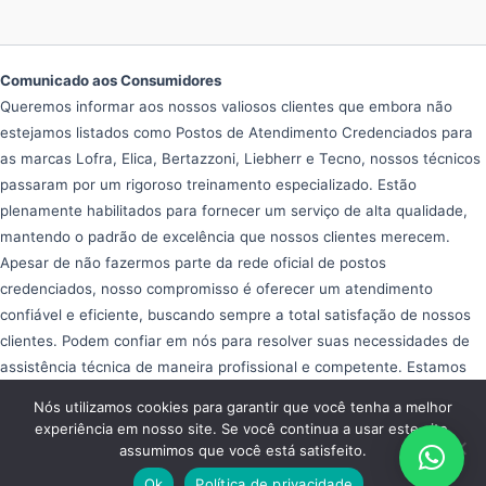
Comunicado aos Consumidores
Queremos informar aos nossos valiosos clientes que embora não
estejamos listados como Postos de Atendimento Credenciados para
as marcas Lofra, Elica, Bertazzoni, Liebherr e Tecno, nossos técnicos
passaram por um rigoroso treinamento especializado. Estão
plenamente habilitados para fornecer um serviço de alta qualidade,
mantendo o padrão de excelência que nossos clientes merecem.
Apesar de não fazermos parte da rede oficial de postos
credenciados, nosso compromisso é oferecer um atendimento
confiável e eficiente, buscando sempre a total satisfação de nossos
clientes. Podem confiar em nós para resolver suas necessidades de
assistência técnica de maneira profissional e competente. Estamos
aqui para ajudar e garantir que seus equipamentos operem da melhor
Nós utilizamos cookies para garantir que você tenha a melhor
forma possível, proporcionando tranquilidade e eficiência em seu dia
experiência em nosso site. Se você continua a usar este site,
a dia.
assumimos que você está satisfeito.
Copyright © 2026 Assistência Fogão Importado
Ok
Política de privacidade