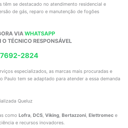
as têm se destacado no atendimento residencial e
versão de gás, reparo e manutenção de fogões
GORA VIA
WHATSAPP
M O TÉCNICO RESPONSÁVEL
97692-2824
erviços especializados, as marcas mais procuradas e
São Paulo tem se adaptado para atender a essa demanda
ializada Queluz
das como
Lofra
,
DCS
,
Viking
,
Bertazzoni
,
Elettromec
e
ciência e recursos inovadores.