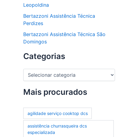
Leopoldina
Bertazzoni Assistência Técnica
Perdizes
Bertazzoni Assistência Técnica São
Domingos
Categorias
C
a
t
e
Mais procurados
g
o
r
agilidade serviço cooktop dcs
i
a
assistência churrasqueira dcs
s
especializada