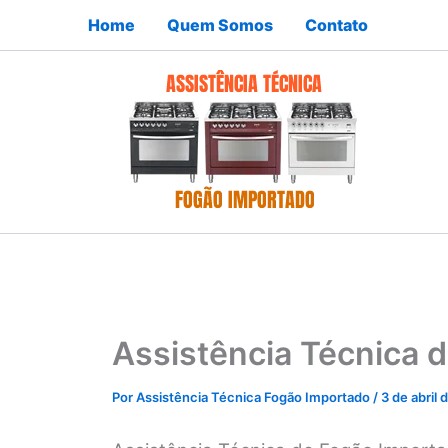
Ir
Home
Quem Somos
Contato
para
o
conteúdo
Assistência Técnica 
Por
Assistência Técnica Fogão Importado
/
3 de abril