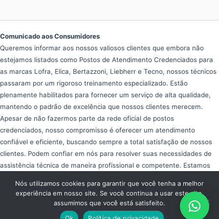
Comunicado aos Consumidores
Queremos informar aos nossos valiosos clientes que embora não
estejamos listados como Postos de Atendimento Credenciados para
as marcas Lofra, Elica, Bertazzoni, Liebherr e Tecno, nossos técnicos
passaram por um rigoroso treinamento especializado. Estão
plenamente habilitados para fornecer um serviço de alta qualidade,
mantendo o padrão de excelência que nossos clientes merecem.
Apesar de não fazermos parte da rede oficial de postos
credenciados, nosso compromisso é oferecer um atendimento
confiável e eficiente, buscando sempre a total satisfação de nossos
clientes. Podem confiar em nós para resolver suas necessidades de
assistência técnica de maneira profissional e competente. Estamos
aqui para ajudar e garantir que seus equipamentos operem da melhor
Nós utilizamos cookies para garantir que você tenha a melhor
forma possível, proporcionando tranquilidade e eficiência em seu dia
experiência em nosso site. Se você continua a usar este site,
a dia.
assumimos que você está satisfeito.
Copyright © 2026 Assistência Fogão Importado
Ok
Política de privacidade