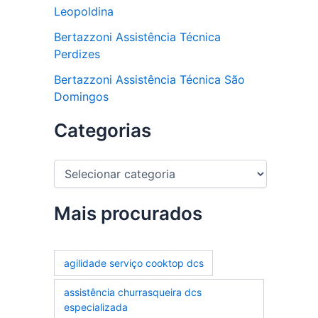
Leopoldina
Bertazzoni Assistência Técnica
Perdizes
Bertazzoni Assistência Técnica São
Domingos
Categorias
C
a
t
e
Mais procurados
g
o
r
agilidade serviço cooktop dcs
i
a
assistência churrasqueira dcs
s
especializada