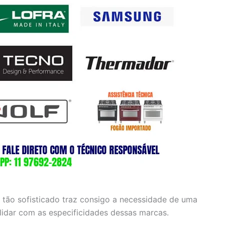
 tão sofisticado traz consigo a necessidade de uma
 lidar com as especificidades dessas marcas.