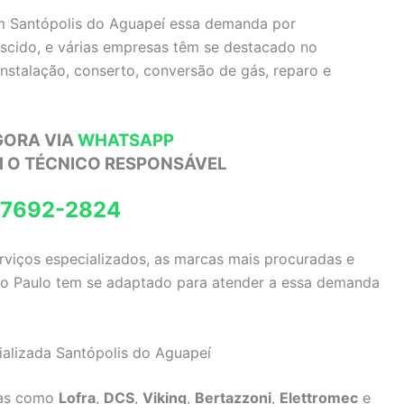
em Santópolis do Aguapeí essa demanda por
rescido, e várias empresas têm se destacado no
instalação, conserto, conversão de gás, reparo e
GORA VIA
WHATSAPP
M O TÉCNICO RESPONSÁVEL
97692-2824
erviços especializados, as marcas mais procuradas e
São Paulo tem se adaptado para atender a essa demanda
ializada Santópolis do Aguapeí
das como
Lofra
,
DCS
,
Viking
,
Bertazzoni
,
Elettromec
e