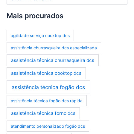
a
t
e
Mais procurados
g
o
r
agilidade serviço cooktop dcs
i
a
assistência churrasqueira dcs especializada
s
assistência técnica churrasqueira dcs
assistência técnica cooktop dcs
assistência técnica fogão dcs
assistência técnica fogão dcs rápida
assistência técnica forno dcs
atendimento personalizado fogão dcs