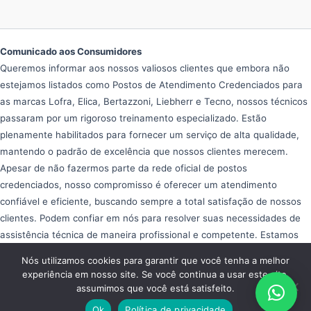
Comunicado aos Consumidores
Queremos informar aos nossos valiosos clientes que embora não
estejamos listados como Postos de Atendimento Credenciados para
as marcas Lofra, Elica, Bertazzoni, Liebherr e Tecno, nossos técnicos
passaram por um rigoroso treinamento especializado. Estão
plenamente habilitados para fornecer um serviço de alta qualidade,
mantendo o padrão de excelência que nossos clientes merecem.
Apesar de não fazermos parte da rede oficial de postos
credenciados, nosso compromisso é oferecer um atendimento
confiável e eficiente, buscando sempre a total satisfação de nossos
clientes. Podem confiar em nós para resolver suas necessidades de
assistência técnica de maneira profissional e competente. Estamos
aqui para ajudar e garantir que seus equipamentos operem da melhor
Nós utilizamos cookies para garantir que você tenha a melhor
forma possível, proporcionando tranquilidade e eficiência em seu dia
experiência em nosso site. Se você continua a usar este site,
a dia.
assumimos que você está satisfeito.
Copyright © 2026 Assistência Fogão Importado
Ok
Política de privacidade