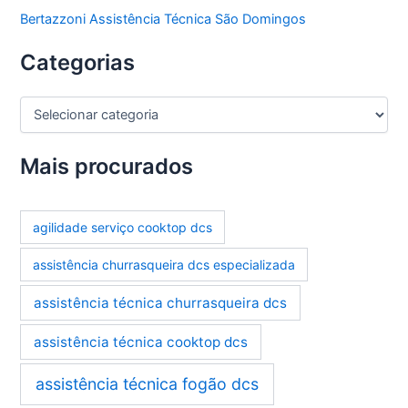
Bertazzoni Assistência Técnica São Domingos
Categorias
C
a
t
e
Mais procurados
g
o
r
agilidade serviço cooktop dcs
i
a
assistência churrasqueira dcs especializada
s
assistência técnica churrasqueira dcs
assistência técnica cooktop dcs
assistência técnica fogão dcs