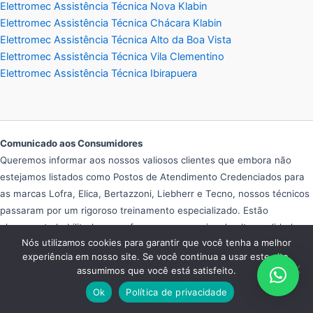
Elettromec Assistência Técnica Nova Klabin
Elettromec Assistência Técnica Chácara Klabin
Elettromec Assistência Técnica Alto da Boa Vista
Elettromec Assistência Técnica Vila Clementino
Elettromec Assistência Técnica Ibirapuera
Comunicado aos Consumidores
Queremos informar aos nossos valiosos clientes que embora não
estejamos listados como Postos de Atendimento Credenciados para
as marcas Lofra, Elica, Bertazzoni, Liebherr e Tecno, nossos técnicos
passaram por um rigoroso treinamento especializado. Estão
plenamente habilitados para fornecer um serviço de alta qualidade,
Nós utilizamos cookies para garantir que você tenha a melhor
mantendo o padrão de excelência que nossos clientes merecem.
experiência em nosso site. Se você continua a usar este site,
Apesar de não fazermos parte da rede oficial de postos
assumimos que você está satisfeito.
credenciados, nosso compromisso é oferecer um atendimento
Ok
Política de privacidade
confiável e eficiente, buscando sempre a total satisfação de nossos
clientes. Podem confiar em nós para resolver suas necessidades de