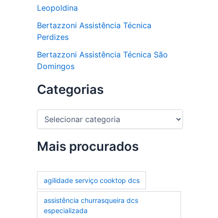
Leopoldina
Bertazzoni Assistência Técnica
Perdizes
Bertazzoni Assistência Técnica São
Domingos
Categorias
C
a
t
e
Mais procurados
g
o
r
agilidade serviço cooktop dcs
i
a
assistência churrasqueira dcs
s
especializada