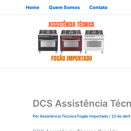
Ir
Home
Quem Somos
Contato
para
o
conteúdo
DCS Assistência Técn
Por
Assistência Técnica Fogão Importado
/
22 de abri