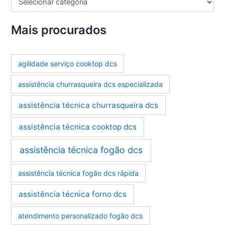
a
t
e
Mais procurados
g
o
r
agilidade serviço cooktop dcs
i
a
assistência churrasqueira dcs especializada
s
assistência técnica churrasqueira dcs
assistência técnica cooktop dcs
assistência técnica fogão dcs
assistência técnica fogão dcs rápida
assistência técnica forno dcs
atendimento personalizado fogão dcs