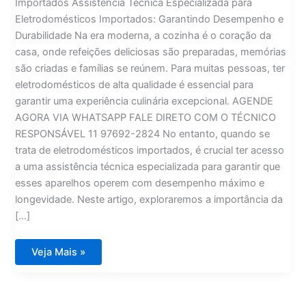
Importados Assistência Técnica Especializada para
Eletrodomésticos Importados: Garantindo Desempenho e
Durabilidade Na era moderna, a cozinha é o coração da
casa, onde refeições deliciosas são preparadas, memórias
são criadas e famílias se reúnem. Para muitas pessoas, ter
eletrodomésticos de alta qualidade é essencial para
garantir uma experiência culinária excepcional. AGENDE
AGORA VIA WHATSAPP FALE DIRETO COM O TÉCNICO
RESPONSÁVEL 11 97692-2824 No entanto, quando se
trata de eletrodomésticos importados, é crucial ter acesso
a uma assistência técnica especializada para garantir que
esses aparelhos operem com desempenho máximo e
longevidade. Neste artigo, exploraremos a importância da
[…]
Assistência
Veja Mais »
Técnica
Especializada
para
Eletrodomésticos
Importados