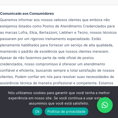
Comunicado aos Consumidores
Queremos informar aos nossos valiosos clientes que embora não
estejamos listados como Postos de Atendimento Credenciados para
as marcas Lofra, Elica, Bertazzoni, Liebherr e Tecno, nossos técnicos
passaram por um rigoroso treinamento especializado. Estão
plenamente habilitados para fornecer um serviço de alta qualidade,
mantendo o padrão de excelência que nossos clientes merecem.
Apesar de não fazermos parte da rede oficial de postos
credenciados, nosso compromisso é oferecer um atendimento
confiável e eficiente, buscando sempre a total satisfação de nossos
clientes. Podem confiar em nós para resolver suas necessidades de
assistência técnica de maneira profissional e competente. Estamos
aqui para ajudar e garantir que seus equipamentos operem da melhor
Nós utilizamos cookies para garantir que você tenha a melhor
forma possível, proporcionando tranquilidade e eficiência em seu dia
experiência em nosso site. Se você continua a usar este site,
a dia.
assumimos que você está satisfeito.
Copyright © 2026 Assistência Fogão Importado
Ok
Política de privacidade