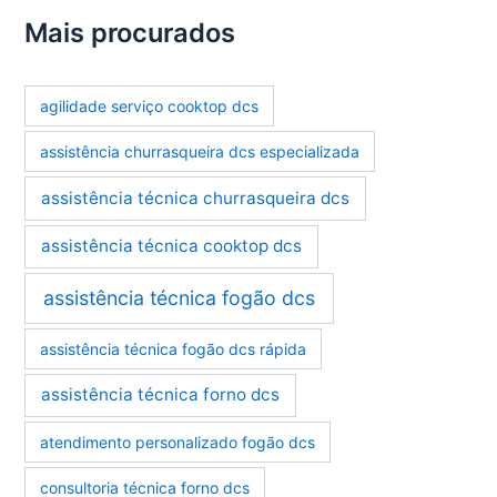
t
e
Mais procurados
g
o
r
agilidade serviço cooktop dcs
i
a
assistência churrasqueira dcs especializada
s
assistência técnica churrasqueira dcs
assistência técnica cooktop dcs
assistência técnica fogão dcs
assistência técnica fogão dcs rápida
assistência técnica forno dcs
atendimento personalizado fogão dcs
consultoria técnica forno dcs