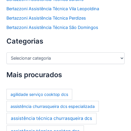
Bertazzoni Assistência Técnica Vila Leopoldina
Bertazzoni Assistência Técnica Perdizes
Bertazzoni Assistência Técnica São Domingos
Categorias
C
a
t
e
Mais procurados
g
o
r
agilidade serviço cooktop dcs
i
a
assistência churrasqueira dcs especializada
s
assistência técnica churrasqueira dcs