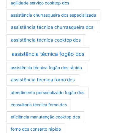
agilidade serviço cooktop dcs
i
a
assistência churrasqueira dcs especializada
s
assistência técnica churrasqueira dcs
assistência técnica cooktop dcs
assistência técnica fogão dcs
assistência técnica fogão dcs rápida
assistência técnica forno dcs
atendimento personalizado fogão dcs
consultoria técnica forno dcs
eficiência manutenção cooktop dcs
forno dcs conserto rápido