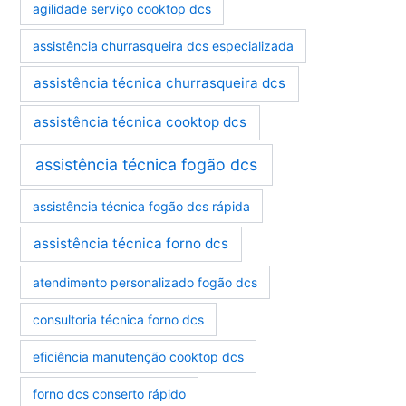
agilidade serviço cooktop dcs
i
a
assistência churrasqueira dcs especializada
s
assistência técnica churrasqueira dcs
assistência técnica cooktop dcs
assistência técnica fogão dcs
assistência técnica fogão dcs rápida
assistência técnica forno dcs
atendimento personalizado fogão dcs
consultoria técnica forno dcs
eficiência manutenção cooktop dcs
forno dcs conserto rápido