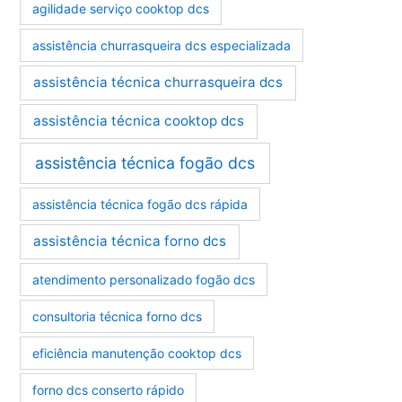
agilidade serviço cooktop dcs
i
a
assistência churrasqueira dcs especializada
s
assistência técnica churrasqueira dcs
assistência técnica cooktop dcs
assistência técnica fogão dcs
assistência técnica fogão dcs rápida
assistência técnica forno dcs
atendimento personalizado fogão dcs
consultoria técnica forno dcs
eficiência manutenção cooktop dcs
forno dcs conserto rápido