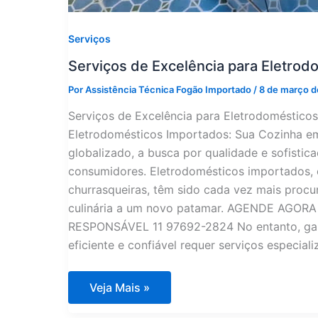
Serviços
Serviços de Excelência para Eletro
Por
Assistência Técnica Fogão Importado
/
8 de março 
Serviços de Excelência para Eletrodomésticos
Eletrodomésticos Importados: Sua Cozinha 
globalizado, a busca por qualidade e sofistic
consumidores. Eletrodomésticos importados, 
churrasqueiras, têm sido cada vez mais procu
culinária a um novo patamar. AGENDE AGO
RESPONSÁVEL 11 97692-2824 No entanto, gara
eficiente e confiável requer serviços especiali
Serviços
Veja Mais »
de
Excelência