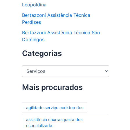
Leopoldina
Bertazzoni Assistência Técnica
Perdizes
Bertazzoni Assistência Técnica São
Domingos
Categorias
C
a
t
e
Mais procurados
g
o
r
agilidade serviço cooktop dcs
i
a
assistência churrasqueira dcs
s
especializada